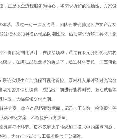
建，正是以全流程服务为核心，将需求拆解的准确性、方案设
解体系。通过一对一深度沟通，团队会
准确
捕捉客户在产品功
新能源柜体必须具备的散热防潮性能。借助需求拆解工具将抽象
。
特性提供定制化设计：在仪器领域，通过有限元分析优化结构
化模型，在满足品质要求的前提下，通过材料替代、工艺简化
 系统实现生产全流程可视化管控。原材料入库时经过光谱分
自动预警并停机调整；成品出厂前进行盐雾测试、振动试验等
快速响应，大幅缩短交付周期。
出解决方案；建立产品档案数据库，记录加工参数、检测报告等
淀为标准化方案，不断提升服务质量。
控贯穿每个环节。它不仅解决了传统加工模式中的痛点问题，
忧体验，为各行业钣金加工需求提供坚实保障。