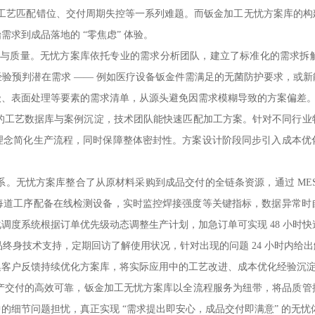
艺匹配错位、交付周期失控等一系列难题。而钣金加工无忧方案库的构
求到成品落地的 “零焦虑” 体验。
与质量。无忧方案库依托专业的需求分析团队，建立了标准化的需求拆
验预判潜在需求 —— 例如医疗设备钣金件需满足的无菌防护要求，或
级、表面处理等要素的需求清单，从源头避免因需求模糊导致的方案偏差
工艺数据库与案例沉淀，技术团队能快速匹配加工方案。针对不同行业
理念简化生产流程，同时保障整体密封性。方案设计阶段同步引入成本优
。无忧方案库整合了从原材料采购到成品交付的全链条资源，通过 MES
每道工序配备在线检测设备，实时监控焊接强度等关键指标，数据异常时
调度系统根据订单优先级动态调整生产计划，加急订单可实现 48 小时
身技术支持，定期回访了解使用状况，针对出现的问题 24 小时内给
集客户反馈持续优化方案库，将实际应用中的工艺改进、成本优化经验沉
产交付的高效可靠，钣金加工无忧方案库以全流程服务为纽带，将品质管
的细节问题担忧，真正实现 “需求提出即安心，成品交付即满意” 的无